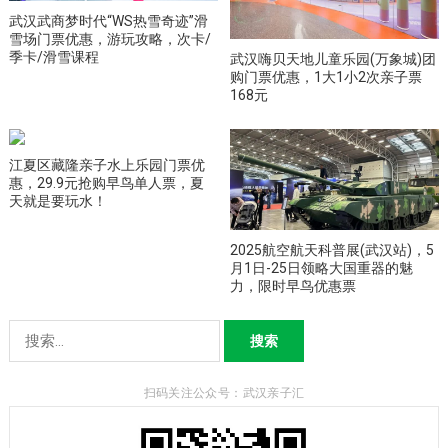
武汉武商梦时代“WS热雪奇迹”滑
雪场门票优惠，游玩攻略，次卡/
季卡/滑雪课程
武汉嗨贝天地儿童乐园(万象城)团
购门票优惠，1大1小2次亲子票
168元
江夏区藏隆亲子水上乐园门票优
惠，29.9元抢购早鸟单人票，夏
天就是要玩水！
2025航空航天科普展(武汉站)，5
月1日-25日领略大国重器的魅
力，限时早鸟优惠票
搜
索：
扫码关注公众号：武汉亲子汇