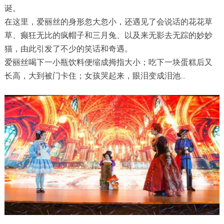
诞。
在这里，爱丽丝的身形忽大忽小，还遇见了会说话的花花草
草、癫狂无比的疯帽子和三月兔、以及来无影去无踪的妙妙
猫，由此引发了不少的笑话和奇遇。
爱丽丝喝下一小瓶饮料便缩成拇指大小；吃下一块蛋糕后又
长高，大到被门卡住；女孩哭起来，眼泪变成泪池…