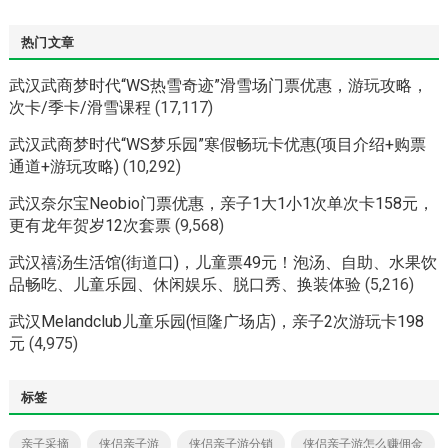
热门文章
武汉武商梦时代“WS热雪奇迹”滑雪场门票优惠，游玩攻略，
次卡/季卡/滑雪课程
(17,117)
武汉武商梦时代“WS梦乐园”寒假畅玩卡优惠(项目介绍+购票
通道+游玩攻略)
(10,292)
武汉奈尔宝Neobio门票优惠，亲子1大1小1次单次卡158元，
更有龙年贺岁12次套票
(9,568)
武汉禧汤生活馆(街道口)，儿童票49元！泡汤、自助、水果饮
品畅吃、儿童乐园、休闲娱乐、脱口秀、换装体验
(5,216)
武汉Melandclub儿童乐园(恒隆广场店)，亲子2次游玩卡198
元
(4,975)
标签
亲子采摘
侠侣亲子游
侠侣亲子游分销
侠侣亲子游怎么赚佣金