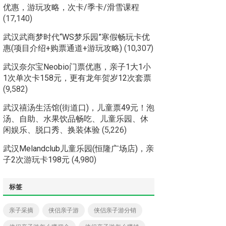
优惠，游玩攻略，次卡/季卡/滑雪课程
(17,140)
武汉武商梦时代“WS梦乐园”寒假畅玩卡优
惠(项目介绍+购票通道+游玩攻略)
(10,307)
武汉奈尔宝Neobio门票优惠，亲子1大1小
1次单次卡158元，更有龙年贺岁12次套票
(9,582)
武汉禧汤生活馆(街道口)，儿童票49元！泡
汤、自助、水果饮品畅吃、儿童乐园、休
闲娱乐、脱口秀、换装体验
(5,226)
武汉Melandclub儿童乐园(恒隆广场店)，亲
子2次游玩卡198元
(4,980)
标签
亲子采摘
侠侣亲子游
侠侣亲子游分销