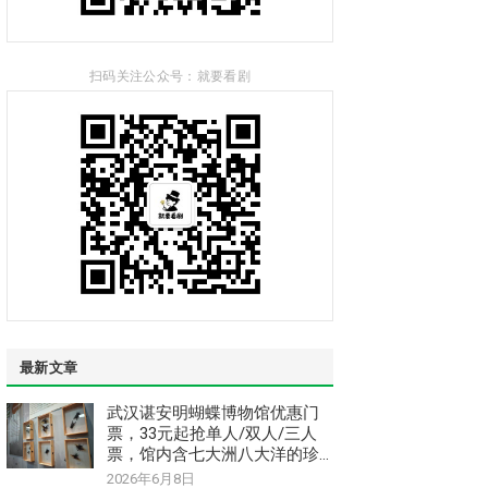
扫码关注公众号：就要看剧
最新文章
武汉谌安明蝴蝶博物馆优惠门
票，33元起抢单人/双人/三人
票，馆内含七大洲八大洋的珍
惜稀昆虫和蝴蝶标本
2026年6月8日