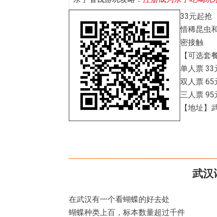
33元起抢
惜稀昆虫
密接触
【可选套
单人票 33
双人票 65
三人票 95
【地址】
武汉
在武汉有一个看蝴蝶的好去处
蝴蝶种类上百，标本数量超过千件