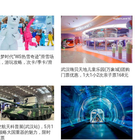
梦时代“WS热雪奇迹”滑雪场
，游玩攻略，次卡/季卡/滑
武汉嗨贝天地儿童乐园(万象城)团购
门票优惠，1大1小2次亲子票168元
航空航天科普展(武汉站)，5月1
日领略大国重器的魅力，限时
惠票