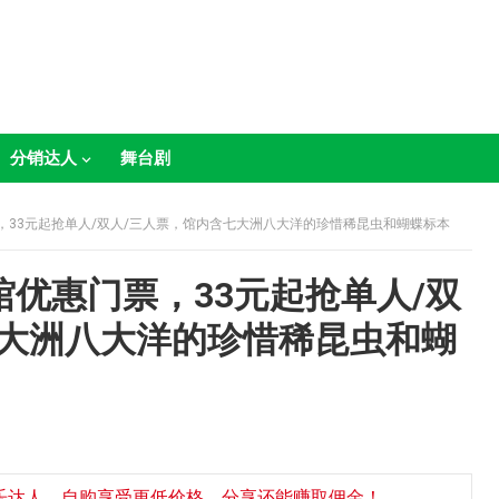
分销达人
舞台剧
，33元起抢单人/双人/三人票，馆内含七大洲八大洋的珍惜稀昆虫和蝴蝶标本
优惠门票，33元起抢单人/双
七大洲八大洋的珍惜稀昆虫和蝴
乐达人，自购享受更低价格，分享还能赚取佣金！