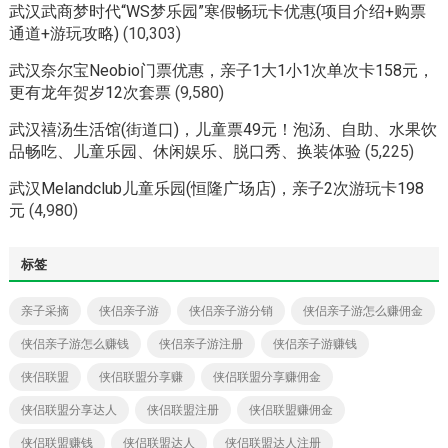
武汉武商梦时代“WS梦乐园”寒假畅玩卡优惠(项目介绍+购票
通道+游玩攻略)
(10,303)
武汉奈尔宝Neobio门票优惠，亲子1大1小1次单次卡158元，
更有龙年贺岁12次套票
(9,580)
武汉禧汤生活馆(街道口)，儿童票49元！泡汤、自助、水果饮
品畅吃、儿童乐园、休闲娱乐、脱口秀、换装体验
(5,225)
武汉Melandclub儿童乐园(恒隆广场店)，亲子2次游玩卡198
元
(4,980)
标签
亲子采摘
侠侣亲子游
侠侣亲子游分销
侠侣亲子游怎么赚佣金
侠侣亲子游怎么赚钱
侠侣亲子游注册
侠侣亲子游赚钱
侠侣联盟
侠侣联盟分享赚
侠侣联盟分享赚佣金
侠侣联盟分享达人
侠侣联盟注册
侠侣联盟赚佣金
侠侣联盟赚钱
侠侣联盟达人
侠侣联盟达人注册