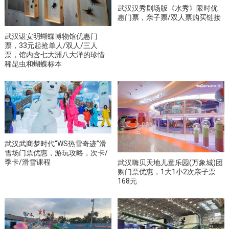
武汉汉秀剧场版《水秀》限时优
惠门票，亲子票/双人票购买链接
武汉谌安明蝴蝶博物馆优惠门
票，33元起抢单人/双人/三人
票，馆内含七大洲八大洋的珍惜
稀昆虫和蝴蝶标本
武汉武商梦时代“WS热雪奇迹”滑
雪场门票优惠，游玩攻略，次卡/
季卡/滑雪课程
武汉嗨贝天地儿童乐园(万象城)团
购门票优惠，1大1小2次亲子票
168元