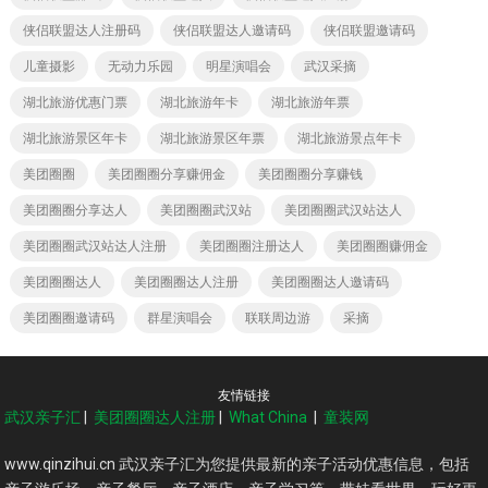
侠侣联盟达人注册码
侠侣联盟达人邀请码
侠侣联盟邀请码
儿童摄影
无动力乐园
明星演唱会
武汉采摘
湖北旅游优惠门票
湖北旅游年卡
湖北旅游年票
湖北旅游景区年卡
湖北旅游景区年票
湖北旅游景点年卡
美团圈圈
美团圈圈分享赚佣金
美团圈圈分享赚钱
美团圈圈分享达人
美团圈圈武汉站
美团圈圈武汉站达人
美团圈圈武汉站达人注册
美团圈圈注册达人
美团圈圈赚佣金
美团圈圈达人
美团圈圈达人注册
美团圈圈达人邀请码
美团圈圈邀请码
群星演唱会
联联周边游
采摘
友情链接
武汉亲子汇
|
美团圈圈达人注册
|
What China
|
童装网
www.qinzihui.cn 武汉亲子汇为您提供最新的亲子活动优惠信息，包括