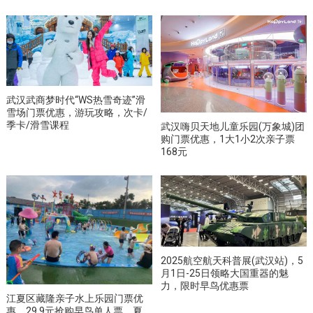
武汉武商梦时代“WS热雪奇迹”滑
雪场门票优惠，游玩攻略，次卡/
季卡/滑雪课程
武汉嗨贝天地儿童乐园(万象城)团
购门票优惠，1大1小2次亲子票
168元
2025航空航天科普展(武汉站)，5
月1日-25日领略大国重器的魅
力，限时早鸟优惠票
江夏区藏隆亲子水上乐园门票优
惠，29.9元抢购早鸟单人票，夏