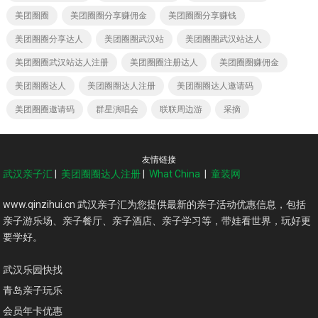
美团圈圈
美团圈圈分享赚佣金
美团圈圈分享赚钱
美团圈圈分享达人
美团圈圈武汉站
美团圈圈武汉站达人
美团圈圈武汉站达人注册
美团圈圈注册达人
美团圈圈赚佣金
美团圈圈达人
美团圈圈达人注册
美团圈圈达人邀请码
美团圈圈邀请码
群星演唱会
联联周边游
采摘
友情链接
武汉亲子汇
|
美团圈圈达人注册
|
What China
|
童装网
www.qinzihui.cn 武汉亲子汇为您提供最新的亲子活动优惠信息，包括
亲子游乐场、亲子餐厅、亲子酒店、亲子学习等，带娃看世界，玩好更
要学好。
武汉乐园快找
青岛亲子玩乐
会员年卡优惠