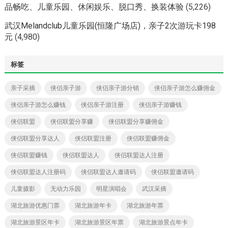
品畅吃、儿童乐园、休闲娱乐、脱口秀、换装体验
(5,226)
武汉Melandclub儿童乐园(恒隆广场店)，亲子2次游玩卡198
元
(4,980)
标签
亲子采摘
侠侣亲子游
侠侣亲子游分销
侠侣亲子游怎么赚佣金
侠侣亲子游怎么赚钱
侠侣亲子游注册
侠侣亲子游赚钱
侠侣联盟
侠侣联盟分享赚
侠侣联盟分享赚佣金
侠侣联盟分享达人
侠侣联盟注册
侠侣联盟赚佣金
侠侣联盟赚钱
侠侣联盟达人
侠侣联盟达人注册
侠侣联盟达人注册码
侠侣联盟达人邀请码
侠侣联盟邀请码
儿童摄影
无动力乐园
明星演唱会
武汉采摘
湖北旅游优惠门票
湖北旅游年卡
湖北旅游年票
湖北旅游景区年卡
湖北旅游景区年票
湖北旅游景点年卡