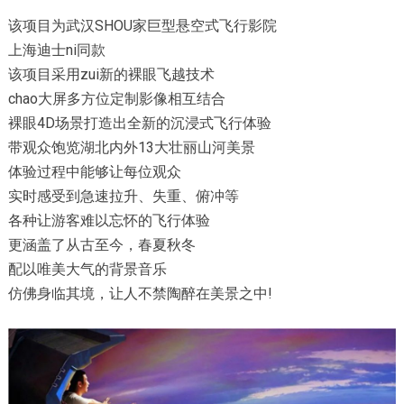
该项目为武汉SHOU家巨型悬空式飞行影院
上海迪士ni同款
该项目采用zui新的裸眼飞越技术
chao大屏多方位定制影像相互结合
裸眼4D场景打造出全新的沉浸式飞行体验
带观众饱览湖北内外13大壮丽山河美景
体验过程中能够让每位观众
实时感受到急速拉升、失重、俯冲等
各种让游客难以忘怀的飞行体验
更涵盖了从古至今，春夏秋冬
配以唯美大气的背景音乐
仿佛身临其境，让人不禁陶醉在美景之中!