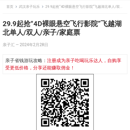
Skip
首页
武汉亲子玩乐
29.9起抢“4D裸眼悬空飞行影院”飞越湖北单人/双人/亲子/家庭票
to
content
29.9起抢“4D裸眼悬空飞行影院”飞越湖
北单人/双人/亲子/家庭票
亲子汇
—
2024年2月28日
亲子省钱游玩攻略：
注册成为亲子吃喝玩乐达人，自购享
受更低价格，分享还能赚取佣金！