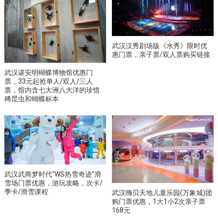
武汉汉秀剧场版《水秀》限时优
惠门票，亲子票/双人票购买链接
武汉谌安明蝴蝶博物馆优惠门
票，33元起抢单人/双人/三人
票，馆内含七大洲八大洋的珍惜
稀昆虫和蝴蝶标本
武汉武商梦时代“WS热雪奇迹”滑
雪场门票优惠，游玩攻略，次卡/
季卡/滑雪课程
武汉嗨贝天地儿童乐园(万象城)团
购门票优惠，1大1小2次亲子票
168元