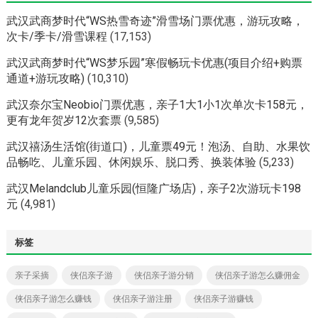
武汉武商梦时代“WS热雪奇迹”滑雪场门票优惠，游玩攻略，
次卡/季卡/滑雪课程
(17,153)
武汉武商梦时代“WS梦乐园”寒假畅玩卡优惠(项目介绍+购票
通道+游玩攻略)
(10,310)
武汉奈尔宝Neobio门票优惠，亲子1大1小1次单次卡158元，
更有龙年贺岁12次套票
(9,585)
武汉禧汤生活馆(街道口)，儿童票49元！泡汤、自助、水果饮
品畅吃、儿童乐园、休闲娱乐、脱口秀、换装体验
(5,233)
武汉Melandclub儿童乐园(恒隆广场店)，亲子2次游玩卡198
元
(4,981)
标签
亲子采摘
侠侣亲子游
侠侣亲子游分销
侠侣亲子游怎么赚佣金
侠侣亲子游怎么赚钱
侠侣亲子游注册
侠侣亲子游赚钱