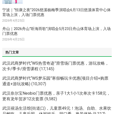
宁波｜“恒康之夜”2026慈溪杨梅季演唱会6月13日慈溪体育中心体
育场上演，入场门票优惠
2026年4月25日
舟山｜2026舟山“听海而歌”演唱会5月23日舟山体育场上演，入场
门票优惠
2026年4月25日
热门文章
武汉武商梦时代“WS热雪奇迹”滑雪场门票优惠，游玩攻略，
次卡/季卡/滑雪课程
(17,145)
武汉武商梦时代“WS梦乐园”寒假畅玩卡优惠(项目介绍+购票
通道+游玩攻略)
(10,307)
武汉奈尔宝Neobio门票优惠，亲子1大1小1次单次卡158元，
更有龙年贺岁12次套票
(9,582)
武汉禧汤生活馆(街道口)，儿童票49元！泡汤、自助、水果饮
品畅吃、儿童乐园、休闲娱乐、脱口秀、换装体验
(5,227)