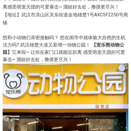
离感受萌宠天团的可爱暴击~ 溜娃好去处，撸摸更尽兴！
【地址】武汉市洪山区关东街道金地雄楚1号AXC5F2250号商
铺
想和小动物们亲密接触吗？ 想在闹市中就体验大自然的生机
活力吗? 武汉雄楚大道又新增一动物公园！
【宠乐熊动物公
园】
它来啦~ 让你在家门口就能近距离 感受萌宠天团的可爱
暴击~ 溜娃好去处，撸摸更尽兴！