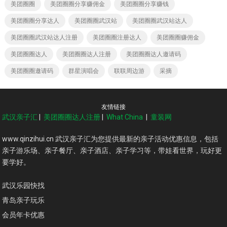
美团圈圈
美团圈圈分享赚佣金
美团圈圈分享赚钱
美团圈圈分享达人
美团圈圈武汉站
美团圈圈武汉站达人
美团圈圈武汉站达人注册
美团圈圈注册达人
美团圈圈赚佣金
美团圈圈达人
美团圈圈达人注册
美团圈圈达人邀请码
美团圈圈邀请码
群星演唱会
联联周边游
采摘
友情链接
武汉亲子汇
|
美团圈圈达人注册
|
What China
|
童装网
www.qinzihui.cn 武汉亲子汇为您提供最新的亲子活动优惠信息，包括
亲子游乐场、亲子餐厅、亲子酒店、亲子学习等，带娃看世界，玩好更
要学好。
武汉乐园快找
青岛亲子玩乐
会员年卡优惠