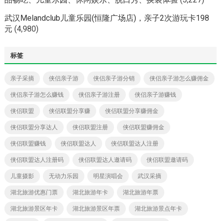
武汉Melandclub儿童乐园(恒隆广场店)，亲子2次游玩卡198
元
(4,980)
标签
亲子采摘
侠侣亲子游
侠侣亲子游分销
侠侣亲子游怎么赚佣金
侠侣亲子游怎么赚钱
侠侣亲子游注册
侠侣亲子游赚钱
侠侣联盟
侠侣联盟分享赚
侠侣联盟分享赚佣金
侠侣联盟分享达人
侠侣联盟注册
侠侣联盟赚佣金
侠侣联盟赚钱
侠侣联盟达人
侠侣联盟达人注册
侠侣联盟达人注册码
侠侣联盟达人邀请码
侠侣联盟邀请码
儿童摄影
无动力乐园
明星演唱会
武汉采摘
湖北旅游优惠门票
湖北旅游年卡
湖北旅游年票
湖北旅游景区年卡
湖北旅游景区年票
湖北旅游景点年卡