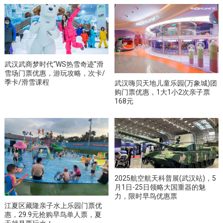
武汉武商梦时代“WS热雪奇迹”滑
雪场门票优惠，游玩攻略，次卡/
季卡/滑雪课程
武汉嗨贝天地儿童乐园(万象城)团
购门票优惠，1大1小2次亲子票
168元
2025航空航天科普展(武汉站)，5
月1日-25日领略大国重器的魅
力，限时早鸟优惠票
江夏区藏隆亲子水上乐园门票优
惠，29.9元抢购早鸟单人票，夏