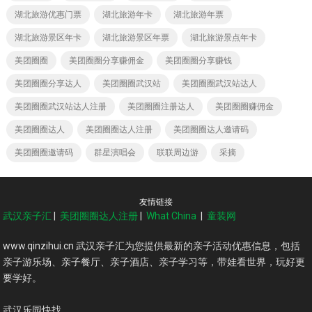
湖北旅游优惠门票
湖北旅游年卡
湖北旅游年票
湖北旅游景区年卡
湖北旅游景区年票
湖北旅游景点年卡
美团圈圈
美团圈圈分享赚佣金
美团圈圈分享赚钱
美团圈圈分享达人
美团圈圈武汉站
美团圈圈武汉站达人
美团圈圈武汉站达人注册
美团圈圈注册达人
美团圈圈赚佣金
美团圈圈达人
美团圈圈达人注册
美团圈圈达人邀请码
美团圈圈邀请码
群星演唱会
联联周边游
采摘
友情链接
武汉亲子汇
|
美团圈圈达人注册
|
What China
|
童装网
www.qinzihui.cn 武汉亲子汇为您提供最新的亲子活动优惠信息，包括
亲子游乐场、亲子餐厅、亲子酒店、亲子学习等，带娃看世界，玩好更
要学好。
武汉乐园快找