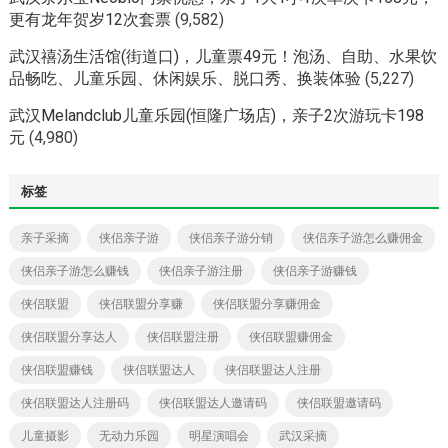
更有龙年贺岁12次套票
(9,582)
武汉禧汤生活馆(街道口)，儿童票49元！泡汤、自助、水果饮
品畅吃、儿童乐园、休闲娱乐、脱口秀、换装体验
(5,227)
武汉Melandclub儿童乐园(恒隆广场店)，亲子2次游玩卡198
元
(4,980)
标签
亲子采摘
侠侣亲子游
侠侣亲子游分销
侠侣亲子游怎么赚佣金
侠侣亲子游怎么赚钱
侠侣亲子游注册
侠侣亲子游赚钱
侠侣联盟
侠侣联盟分享赚
侠侣联盟分享赚佣金
侠侣联盟分享达人
侠侣联盟注册
侠侣联盟赚佣金
侠侣联盟赚钱
侠侣联盟达人
侠侣联盟达人注册
侠侣联盟达人注册码
侠侣联盟达人邀请码
侠侣联盟邀请码
儿童摄影
无动力乐园
明星演唱会
武汉采摘