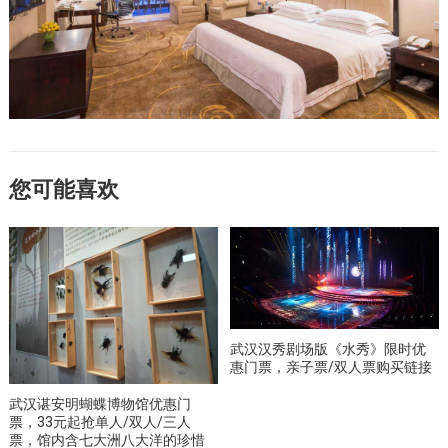
您可能喜欢
武汉汉秀剧场版《水秀》限时优
惠门票，亲子票/双人票购买链接
武汉谌安明蝴蝶博物馆优惠门
票，33元起抢单人/双人/三人
票，馆内含七大洲八大洋的珍惜