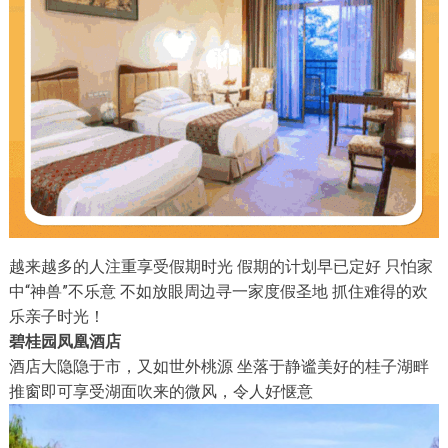
越来越多的人注重享受假期时光 假期的计划早已定好 只怕家
中“神兽”不乐意 不如放眼周边寻一家度假圣地 抓住难得的欢
乐亲子时光！
碧桂园凤凰酒店
酒店大隐隐于市，又如世外桃源 坐落于静谧美好的桂子湖畔
推窗即可享受湖面吹来的微风，令人好惬意