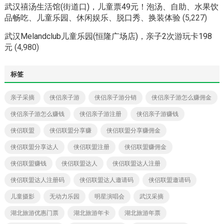
武汉禧汤生活馆(街道口)，儿童票49元！泡汤、自助、水果饮
品畅吃、儿童乐园、休闲娱乐、脱口秀、换装体验
(5,227)
武汉Melandclub儿童乐园(恒隆广场店)，亲子2次游玩卡198
元
(4,980)
标签
亲子采摘
侠侣亲子游
侠侣亲子游分销
侠侣亲子游怎么赚佣金
侠侣亲子游怎么赚钱
侠侣亲子游注册
侠侣亲子游赚钱
侠侣联盟
侠侣联盟分享赚
侠侣联盟分享赚佣金
侠侣联盟分享达人
侠侣联盟注册
侠侣联盟赚佣金
侠侣联盟赚钱
侠侣联盟达人
侠侣联盟达人注册
侠侣联盟达人注册码
侠侣联盟达人邀请码
侠侣联盟邀请码
儿童摄影
无动力乐园
明星演唱会
武汉采摘
湖北旅游优惠门票
湖北旅游年卡
湖北旅游年票