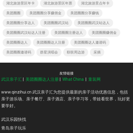
湖北旅游景区年卡
湖北旅游景区年票
湖北旅游景点年卡
美团圈圈
美团圈圈分享赚佣金
美团圈圈分享赚钱
美团圈圈分享达人
美团圈圈武汉站
美团圈圈武汉站达人
美团圈圈武汉站达人注册
美团圈圈注册达人
美团圈圈赚佣金
美团圈圈达人
美团圈圈达人注册
美团圈圈达人邀请码
美团圈圈邀请码
群星演唱会
联联周边游
采摘
友情链接
武汉亲子汇
|
美团圈圈达人注册
|
What China
|
童装网
www.qinzihui.cn 武汉亲子汇为您提供最新的亲子活动优惠信息，包括
亲子游乐场、亲子餐厅、亲子酒店、亲子学习等，带娃看世界，玩好更
要学好。
武汉乐园快找
青岛亲子玩乐