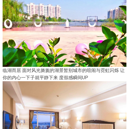
临湖而居 面对风光旖旎的湖景暂别城市的喧闹与霓虹闪烁 让
你的内心一下子就平静下来 度假感瞬间UP